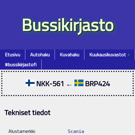
Bussikirjasto
Etusivu
Autohaku
Kuvahaku
Kuukausikuvastot
٭
#bussikirjastofi
NKK-561 ←
BRP424
Tekniset tiedot
Alustamerkki:
Scania