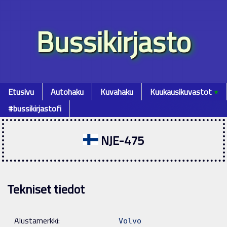
Bussikirjasto
Etusivu
Autohaku
Kuvahaku
Kuukausikuvastot
٭
#bussikirjastofi
NJE-475
Tekniset tiedot
Alustamerkki:
Volvo