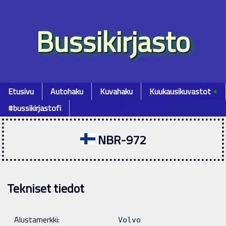
Bussikirjasto
Etusivu
Autohaku
Kuvahaku
Kuukausikuvastot
٭
#bussikirjastofi
NBR-972
Tekniset tiedot
Alustamerkki:
Volvo