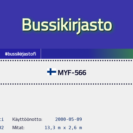
Bussikirjasto
#bussikirjastofi
MYF-566
Käyttöönotto:
ti
2000-05-09
Mitat:
02
13,3 m x 2,6 m