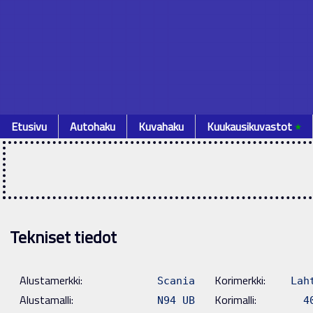
Etusivu
Autohaku
Kuvahaku
Kuukausikuvastot
٭
Tekniset tiedot
Alustamerkki:
Korimerkki:
Scania
Lah
Alustamalli:
Korimalli:
N94 UB
4