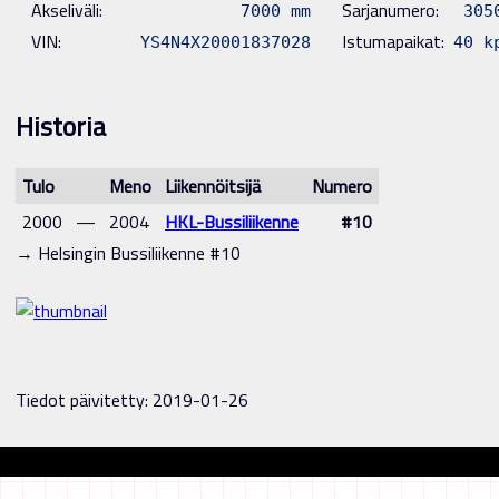
Akseliväli:
Sarjanumero:
7000 mm
305
VIN:
Istumapaikat:
YS4N4X20001837028
40 k
Historia
Tulo
Meno
Liikennöitsijä
Numero
2000
—
2004
HKL-Bussiliikenne
#10
→ Helsingin Bussiliikenne #10
Tiedot päivitetty: 2019-01-26