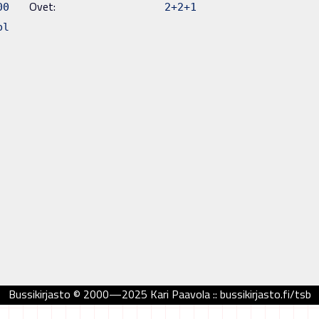
Ovet:
00
2+2+1
pl
Bussikirjasto © 2000—2025 Kari Paavola :: bussikirjasto.fi/tsb