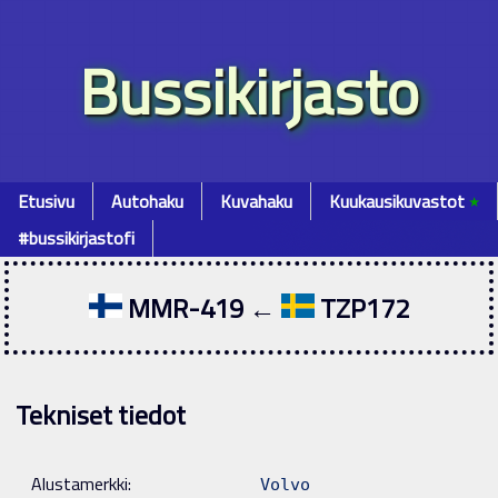
Bussikirjasto
Etusivu
Autohaku
Kuvahaku
Kuukausikuvastot
٭
#bussikirjastofi
MMR-419 ←
TZP172
Tekniset tiedot
Alustamerkki:
Volvo