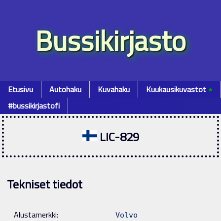
Bussikirjasto
Etusivu
Autohaku
Kuvahaku
Kuukausikuvastot
٭
#bussikirjastofi
LIC-829
Tekniset tiedot
Alustamerkki:
Volvo