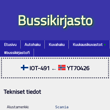
Bussikirjasto
Etusivu
Autohaku
Kuvahaku
Kuukausikuvastot
٭
#bussikirjastofi
IOT-491 ←
YT70426
Tekniset tiedot
Alustamerkki:
Scania