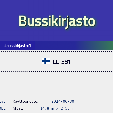
Bussikirjasto
#bussikirjastofi
ILL-581
Käyttöönotto:
lvo
2014-06-30
Mitat:
0LE
14,8 m x 2,55 m