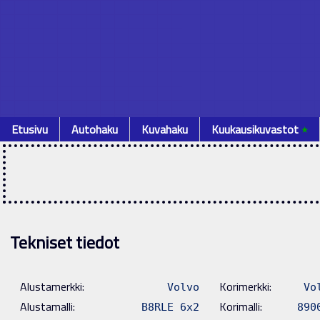
Etusivu
Autohaku
Kuvahaku
Kuukausikuvastot
٭
Tekniset tiedot
Alustamerkki:
Korimerkki:
Volvo
Vo
Alustamalli:
Korimalli:
B8RLE 6x2
890