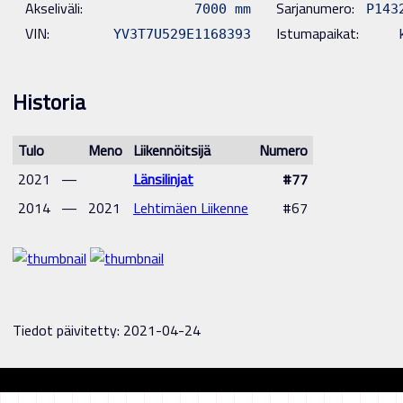
Akseliväli:
Sarjanumero:
7000 mm
P143
VIN:
Istumapaikat:
YV3T7U529E1168393
k
Historia
Tulo
Meno
Liikennöitsijä
Numero
2021
—
Länsilinjat
#77
2014
—
2021
Lehtimäen Liikenne
#67
Tiedot päivitetty: 2021-04-24