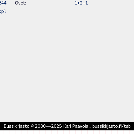
Ovet:
244
1+2+1
pl
Bussikirjasto © 2000—2025 Kari Paavola :: bussikirjasto.fi/tsb