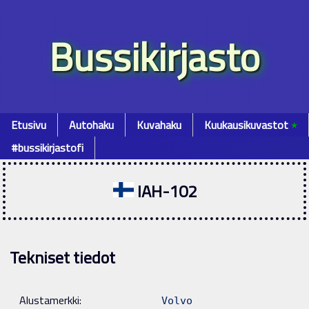
Bussikirjasto
Etusivu
Autohaku
Kuvahaku
Kuukausikuvastot
٭
#bussikirjastofi
IAH-102
Tekniset tiedot
Alustamerkki:
Volvo