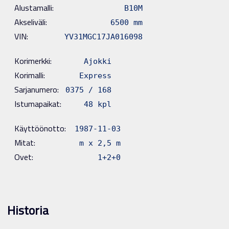
Alustamalli:
B10M
Akseliväli:
6500 mm
VIN:
YV31MGC17JA016098
Korimerkki:
Ajokki
Korimalli:
Express
Sarjanumero:
0375 / 168
Istumapaikat:
48 kpl
Käyttöönotto:
1987-11-03
Mitat:
m x 2,5 m
Ovet:
1+2+0
Historia