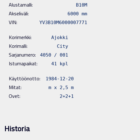
Alustamalli:
B10M
Akseliväli:
6000 mm
VIN:
YV3B10M6000007771
Korimerkki:
Ajokki
Korimalli:
City
Sarjanumero:
4050 / 001
Istumapaikat:
41 kpl
Käyttöönotto:
1984-12-20
Mitat:
m x 2,5 m
Ovet:
2+2+1
Historia