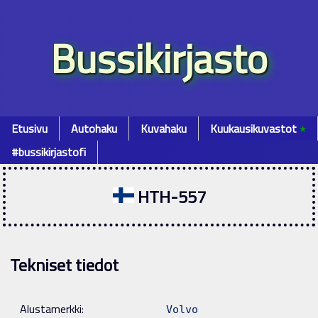
Bussikirjasto
Etusivu
Autohaku
Kuvahaku
Kuukausikuvastot
٭
#bussikirjastofi
HTH-557
Tekniset tiedot
Alustamerkki:
Volvo