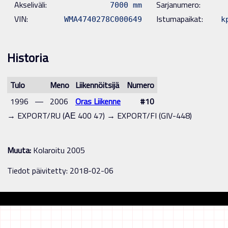
Akseliväli:
Sarjanumero:
7000 mm
VIN:
Istumapaikat:
WMA4740278C000649
kp
Historia
Tulo
Meno
Liikennöitsijä
Numero
1996
—
2006
Oras Liikenne
#10
→ EXPORT/RU (АЕ 400 47) → EXPORT/FI (GIV-448)
Muuta:
Kolaroitu 2005
Tiedot päivitetty: 2018-02-06