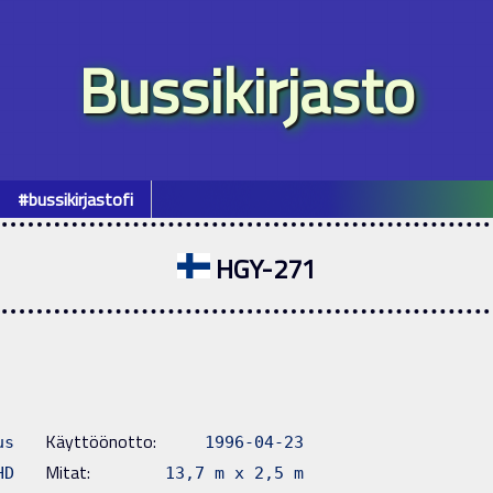
Bussikirjasto
#bussikirjastofi
HGY-271
Käyttöönotto:
us
1996-04-23
Mitat:
HD
13,7 m x 2,5 m