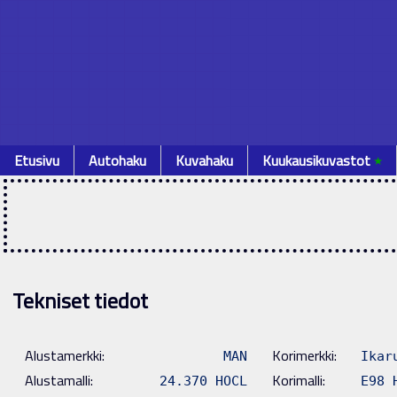
Etusivu
Autohaku
Kuvahaku
Kuukausikuvastot
٭
Tekniset tiedot
Alustamerkki:
Korimerkki:
MAN
Ikar
Alustamalli:
Korimalli:
24.370 HOCL
E98 