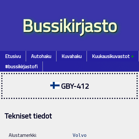
Bussikirjasto
Etusivu
Autohaku
Kuvahaku
Kuukausikuvastot
٭
#bussikirjastofi
GBY-412
Tekniset tiedot
Alustamerkki:
Volvo