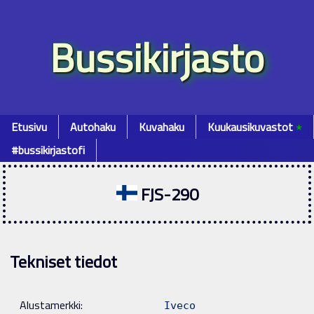
Bussikirjasto
Etusivu
Autohaku
Kuvahaku
Kuukausikuvastot
٭
#bussikirjastofi
FJS-290
Tekniset tiedot
Alustamerkki:
Iveco