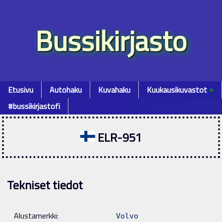
Bussikirjasto
Etusivu
Autohaku
Kuvahaku
Kuukausikuvastot
٭
#bussikirjastofi
ELR-951
Tekniset tiedot
Alustamerkki:
Volvo