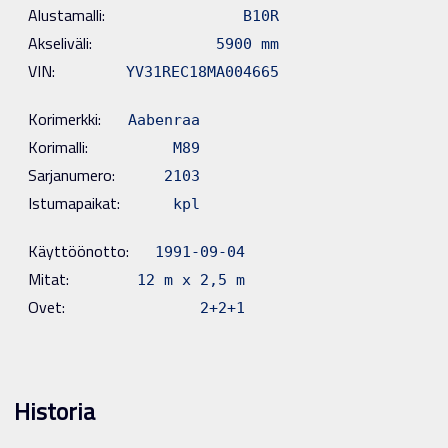
Alustamalli:
B10R
Akseliväli:
5900 mm
VIN:
YV31REC18MA004665
Korimerkki:
Aabenraa
Korimalli:
M89
Sarjanumero:
2103
Istumapaikat:
kpl
Käyttöönotto:
1991-09-04
Mitat:
12 m x 2,5 m
Ovet:
2+2+1
Historia