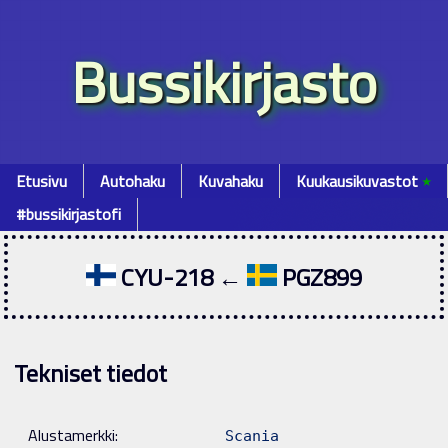
Bussikirjasto
Etusivu
Autohaku
Kuvahaku
Kuukausikuvastot
٭
#bussikirjastofi
CYU-218 ←
PGZ899
Tekniset tiedot
Alustamerkki:
Scania