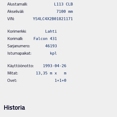
Alustamalli:
L113 CLB
Akseliväli:
7100 mm
VIN:
YS4LC4X2B01821171
Korimerkki:
Lahti
Korimalli:
Falcon 431
Sarjanumero:
46193
Istumapaikat:
kpl
Käyttöönotto:
1993-04-26
Mitat:
13,35 m x m
Ovet:
1+1+0
Historia