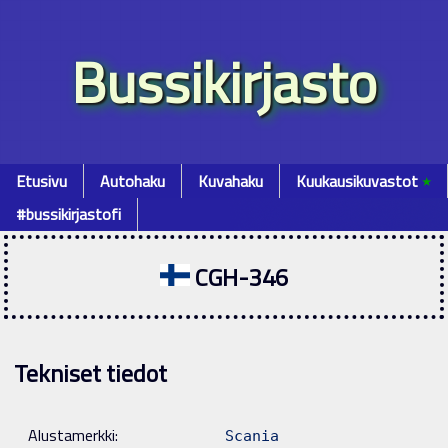
Bussikirjasto
Etusivu
Autohaku
Kuvahaku
Kuukausikuvastot
٭
#bussikirjastofi
CGH-346
Tekniset tiedot
Alustamerkki:
Scania