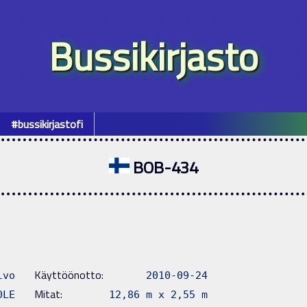
Bussikirjasto
#bussikirjastofi
BOB-434
Käyttöönotto:
lvo
2010-09-24
Mitat:
0LE
12,86 m x 2,55 m