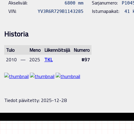
Akseliväli:
Sarjanumero:
6800 mm
P104
VIN:
Istumapaikat:
YV3R6R729B1143285
41 
Historia
Tulo
Meno
Liikennöitsijä
Numero
2010
—
2025
TKL
#97
Tiedot päivitetty: 2025-12-28