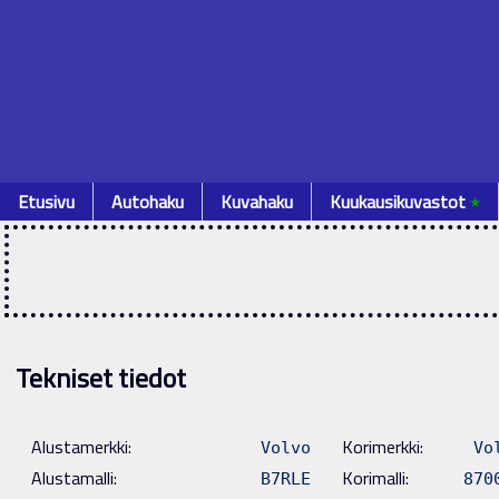
Etusivu
Autohaku
Kuvahaku
Kuukausikuvastot
٭
Tekniset tiedot
Alustamerkki:
Korimerkki:
Volvo
Vo
Alustamalli:
Korimalli:
B7RLE
870