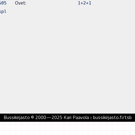
Ovet:
505
1+2+1
kpl
Bussikirjasto © 2000—2025 Kari Paavola :: bussikirjasto.fi/tsb