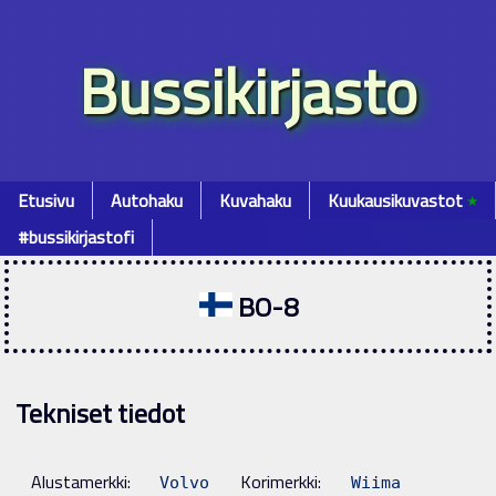
Bussikirjasto
Etusivu
Autohaku
Kuvahaku
Kuukausikuvastot
٭
#bussikirjastofi
BO-8
Tekniset tiedot
Alustamerkki:
Korimerkki:
Volvo
Wiima