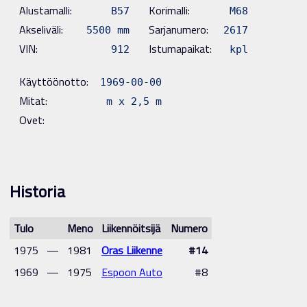
Alustamalli:
Korimalli:
B57
M68
Akseliväli:
Sarjanumero:
5500 mm
2617
VIN:
Istumapaikat:
912
kpl
Käyttöönotto:
1969-00-00
Mitat:
m x 2,5 m
Ovet:
Historia
Tulo
Meno
Liikennöitsijä
Numero
1975
—
1981
Oras Liikenne
#14
1969
—
1975
Espoon Auto
#8