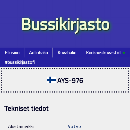
Bussikirjasto
Etusivu
Autohaku
Kuvahaku
Kuukausikuvastot
٭
#bussikirjastofi
AYS-976
Tekniset tiedot
Alustamerkki:
Volvo