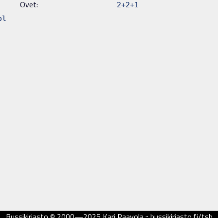
Ovet:
2+2+1
pl
Bussikirjasto © 2000—2025 Kari Paavola :: bussikirjasto.fi/tsb