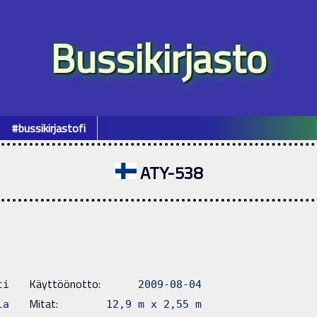
Bussikirjasto
#bussikirjastofi
ATY-538
Käyttöönotto:
ti
2009-08-04
Mitat:
la
12,9 m x 2,55 m