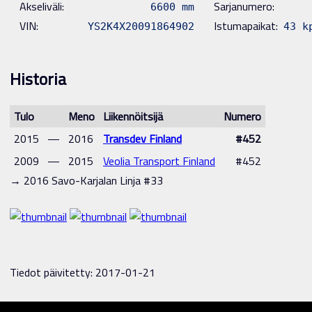
Akseliväli:
Sarjanumero:
6600 mm
VIN:
Istumapaikat:
YS2K4X20091864902
43 k
Historia
Tulo
Meno
Liikennöitsijä
Numero
2015
—
2016
Transdev Finland
#452
2009
—
2015
Veolia Transport Finland
#452
→ 2016 Savo-Karjalan Linja #33
Tiedot päivitetty: 2017-01-21