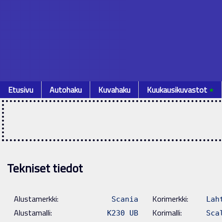
Etusivu
Autohaku
Kuvahaku
Kuukausikuvastot
٭
Tekniset tiedot
Alustamerkki:
Korimerkki:
Scania
Lah
Alustamalli:
Korimalli:
K230 UB
Sca