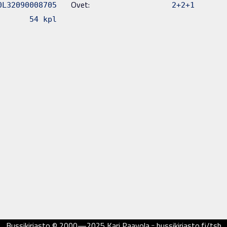
Ovet:
0L32090008705
2+2+1
54 kpl
Bussikirjasto © 2000—2025 Kari Paavola :: bussikirjasto.fi/tsb