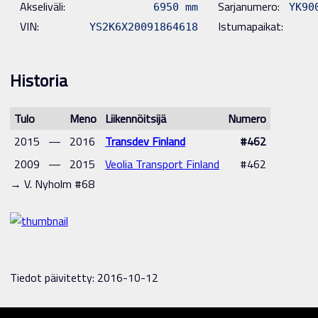
Akseliväli:
Sarjanumero:
6950 mm
YK90
VIN:
Istumapaikat:
YS2K6X20091864618
Historia
Tulo
Meno
Liikennöitsijä
Numero
2015
—
2016
Transdev Finland
#462
2009
—
2015
Veolia Transport Finland
#462
→ V. Nyholm #68
Tiedot päivitetty: 2016-10-12