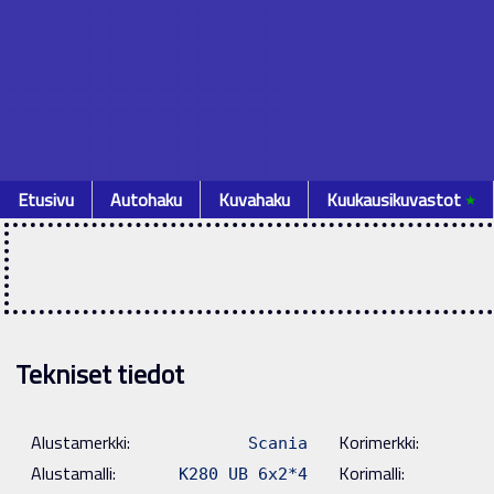
Etusivu
Autohaku
Kuvahaku
Kuukausikuvastot
٭
Tekniset tiedot
Alustamerkki:
Korimerkki:
Scania
Alustamalli:
Korimalli:
K280 UB 6x2*4