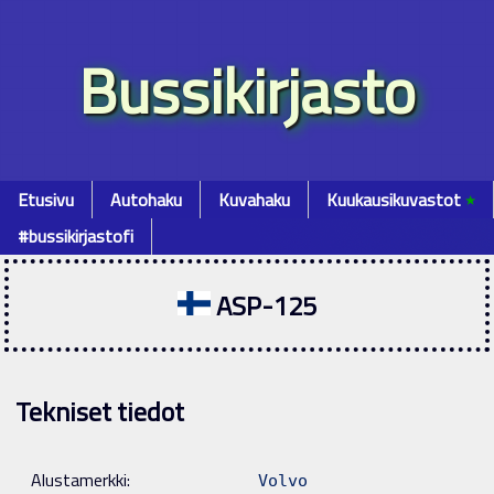
Bussikirjasto
Etusivu
Autohaku
Kuvahaku
Kuukausikuvastot
٭
#bussikirjastofi
ASP-125
Tekniset tiedot
Alustamerkki:
Volvo