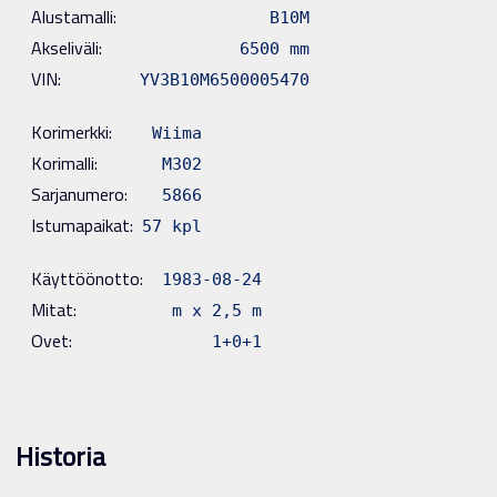
Alustamalli:
B10M
Akseliväli:
6500 mm
VIN:
YV3B10M6500005470
Korimerkki:
Wiima
Korimalli:
M302
Sarjanumero:
5866
Istumapaikat:
57 kpl
Käyttöönotto:
1983-08-24
Mitat:
m x 2,5 m
Ovet:
1+0+1
Historia