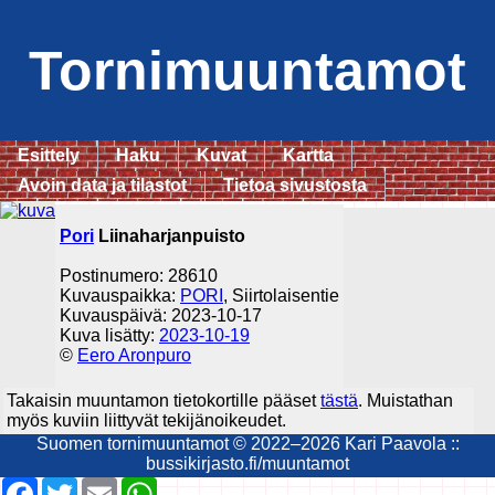
Tornimuuntamot
Esittely
Haku
Kuvat
Kartta
Avoin data ja tilastot
Tietoa sivustosta
Pori
Liinaharjanpuisto
Postinumero: 28610
Kuvauspaikka:
PORI
, Siirtolaisentie
Kuvauspäivä: 2023-10-17
Kuva lisätty:
2023-10-19
©
Eero Aronpuro
Takaisin muuntamon tietokortille pääset
tästä
. Muistathan
myös kuviin liittyvät tekijänoikeudet.
Suomen tornimuuntamot © 2022–2026 Kari Paavola ::
bussikirjasto.fi/muuntamot
Facebook
Twitter
Email
WhatsApp