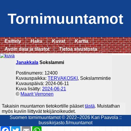
Tornimuuntamot
Esittely
Haku
Kuvat
Kartta
Avoin data ja tilastot
Tietoa sivustosta
Janakkala
Sokslammi
Postinumero: 12400
Kuvauspaikka:
TERVAKOSKI
, Sokslammintie
Kuvauspäivä: 2024-06-11
Kuva lisätty:
2024-06-21
©
Maarit Verronen
Takaisin muuntamon tietokortille pääset
tästä
. Muistathan
myös kuviin liittyvät tekijänoikeudet.
Suomen tornimuuntamot © 2022–2026 Kari Paavola ::
bussikirjasto.fi/muuntamot
Facebook
Twitter
Email
WhatsApp