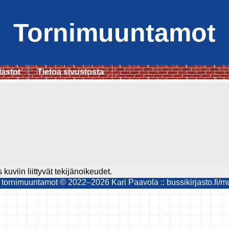
Tornimuuntamot
lastot
Tietoa sivustosta
kuviin liittyvät tekijänoikeudet.
ornimuuntamot © 2022–2026 Kari Paavola :: bussikirjasto.fi/