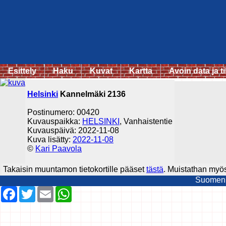
Esittely
Haku
Kuvat
Kartta
Avoin data ja ti
Helsinki
Kannelmäki 2136
Postinumero: 00420
Kuvauspaikka:
HELSINKI
, Vanhaistentie
Kuvauspäivä: 2022-11-08
Kuva lisätty:
2022-11-08
©
Kari Paavola
Takaisin muuntamon tietokortille pääset
tästä
. Muistathan myös 
Suomen t
Facebook
Twitter
Email
WhatsApp