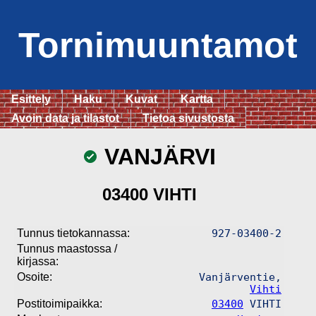
Tornimuuntamot
Esittely
Haku
Kuvat
Kartta
Avoin data ja tilastot
Tietoa sivustosta
VANJÄRVI
03400 VIHTI
Tunnus tietokannassa:
927-03400-2
Tunnus maastossa /
kirjassa:
Osoite:
Vanjärventie,
Vihti
Postitoimipaikka:
03400
VIHTI