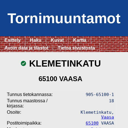
Tornimuuntamot
Esittely
Haku
Kuvat
Kartta
Avoin data ja tilastot
Tietoa sivustosta
KLEMETINKATU
65100 VAASA
Tunnus tietokannassa:
905-65100-1
Tunnus maastossa /
18
kirjassa:
Osoite:
Klemetinkatu,
Vaasa
Postitoimipaikka:
65100
VAASA