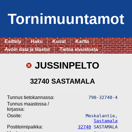
Tornimuuntamot
Esittely
Haku
Kuvat
Kartta
Avoin data ja tilastot
Tietoa sivustosta
JUSSINPELTO
32740 SASTAMALA
Tunnus tietokannassa:
790-32740-4
Tunnus maastossa /
kirjassa:
Osoite:
Meskalantie,
Sastamala
Postitoimipaikka:
32740
SASTAMALA