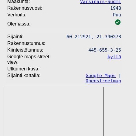
Maakunta:
Varsinais-Suomi
Rakennusvuosi:
1948
Verhoilu:
Puu
Olemassa:
Sijainti:
60.212921, 21.340278
Rakennustunnus:
Kiinteistötunnus:
445-655-3-25
Google maps street
kyllä
view:
Ulkoinen kuva:
Sijainti kartalla:
Google Maps
|
Openstreetmap