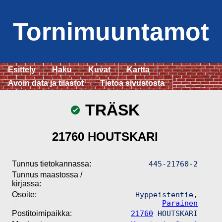
Tornimuuntamot
Esittely
Haku
Kuvat
Kartta
Avoin data ja tilastot
Tietoa sivustosta
TRÄSK
21760 HOUTSKARI
Tunnus tietokannassa:
445-21760-2
Tunnus maastossa /
kirjassa:
Osoite:
Hyppeistentie,
Parainen
Postitoimipaikka:
21760
HOUTSKARI